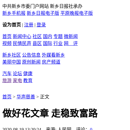
中共新乡市委门户网站 新乡日报社承办
新乡手机报
新乡日报电子版
平原晚报电子版
设为首页
|
注册
|
登录
首页
新闻中心
社区
国内
专题
微新闻
视频
民情民声
县区
国际
行业
网 评
新乡社区
公告信息
外媒看新乡
美丽中国
原创新闻
房产频道
汽车
论坛
健康
旅游
家电
教育
首页
>
华声慈善
> 正文
做好花文章 走稳致富路
2020-08-19 13:20:24 来源: 人民网 评论：
0