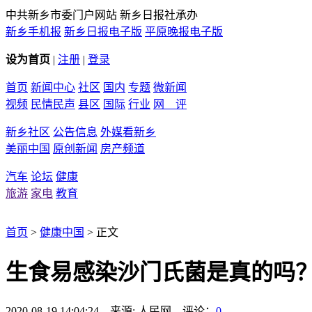
中共新乡市委门户网站 新乡日报社承办
新乡手机报
新乡日报电子版
平原晚报电子版
设为首页
|
注册
|
登录
首页
新闻中心
社区
国内
专题
微新闻
视频
民情民声
县区
国际
行业
网 评
新乡社区
公告信息
外媒看新乡
美丽中国
原创新闻
房产频道
汽车
论坛
健康
旅游
家电
教育
首页
>
健康中国
> 正文
生食易感染沙门氏菌是真的吗
2020-08-19 14:04:24 来源: 人民网 评论：
0