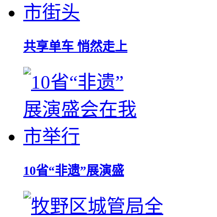
共享单车 悄然走上
10省“非遗”展演盛