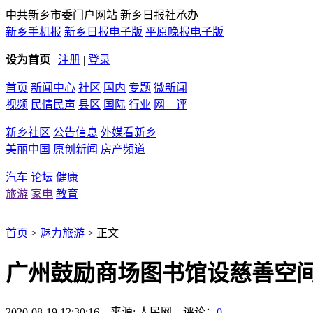
中共新乡市委门户网站 新乡日报社承办
新乡手机报
新乡日报电子版
平原晚报电子版
设为首页
|
注册
|
登录
首页
新闻中心
社区
国内
专题
微新闻
视频
民情民声
县区
国际
行业
网 评
新乡社区
公告信息
外媒看新乡
美丽中国
原创新闻
房产频道
汽车
论坛
健康
旅游
家电
教育
首页
>
魅力旅游
> 正文
广州鼓励商场图书馆设慈善空
2020-08-19 12:30:16 来源: 人民网 评论：
0