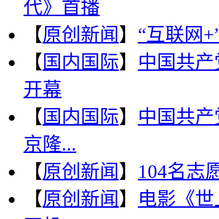
代》首播
【
原创新闻
】
“互联网
【
国内国际
】
中国共产
开幕
【
国内国际
】
中国共产
京隆...
【
原创新闻
】
104名
【
原创新闻
】
电影《世