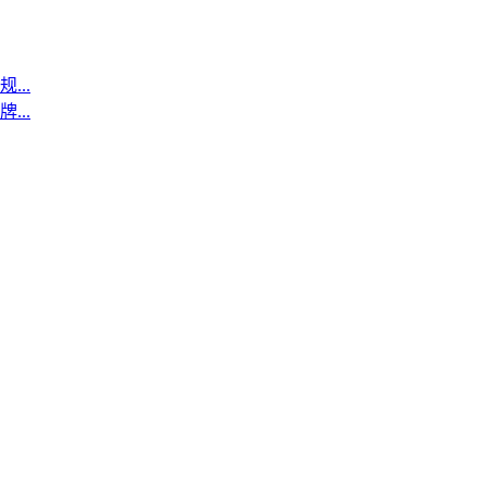
..
..