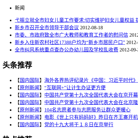
新闻
弋振立就全市妇女儿童工作要求:切实维护妇女儿童权益 
新乡市召开全市领导干部会议
2012-08-18
市委、市政府致全市广大教师和教育工作者的慰问信
201
新乡入住新农村社区17388户均为“新乡市居民户口”
2012-
全市纠风系统重点查办公办幼儿园及学校乱收费
2012-09-
头条推荐
【
国内国际
】
海外各界热评纪录片《中国：习近平时代》
【
原创新闻
】
“互联网+”让计生办证更方便
【
国内国际
】
中国共产党第十九次全国代表大会在京开幕
【
国内国际
】
中国共产党第十九次全国代表大会在北京隆..
【
原创新闻
】
104名志愿者参与志愿服务让群众更暖心
【
原创新闻
】
电影《世上只有妈妈好》昨日在齐王寨开机
【
国内国际
】
党的十九大将于１８日在京举行