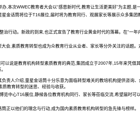
心举办,本次WWEC教育者大会以“感恩新时代,教育让生活更美好”为主题
童星金话筒将位于T16展位,届时将为教育同行、观展家长等展示众多集团
整治行动。新政的到来,也正式宣告了教育行业黄金时代的落幕。在“一年内
型大会,素质教育转型也成为众教育行业从业者、家长等分外关注的话题。
可以说是教育机构转型素质教育的典范,集团成立于2007年,15年来凭
万。
其负责人介绍,童星金话筒十分乐意为面临转型难关的教培机构提供咨询、
素质教育转型的迷思、经验与收获。
国际博览中心T16展位,静候各位教育机构同行、家长等莅临交流,希望届时
金话筒正以他们的理念与行动,成为国内素质教育机构转型的急先锋与榜样。