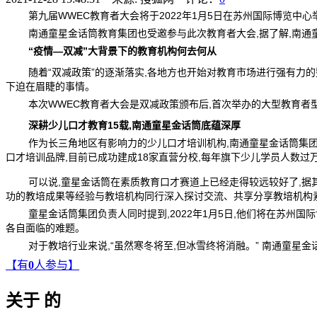
第九届WWEC教育者大会将于2022年1月5日在苏州国际博览中
南通童星金话筒教育集团也受邀参与此次教育者大会,据了解,南通
“疫情—双减”大背景下的教育机构何去何从
随着“双减政策”的逐渐落实,各地方也开始对教育市场进行强有力的
下迫在眉睫的事情。
本次WWEC教育者大会是双减政策颁布后,首次举办的大型教育者
深耕少儿口才教育15载,南通童星金话筒底蕴深厚
作为长三角地区有影响力的少儿口才培训机构,南通童星金话筒集团
口才培训品牌,目前已成功建成18家直营分校,每年旗下少儿学员人数过
可以说,童星金话筒在素质教育口才赛道上已经走得较远较好了,据
功的教培成果等经验与教培机构同行深入探讨交流、共享分享教培机构
童星金话筒集团负责人同时提到,2022年1月5日,他们将在苏州
各自面临的难题。
对于教培行业来说,“虽然寒冬将至,但冰雪终将消融。” 南通童星
【有
0
人参与】
关于
的