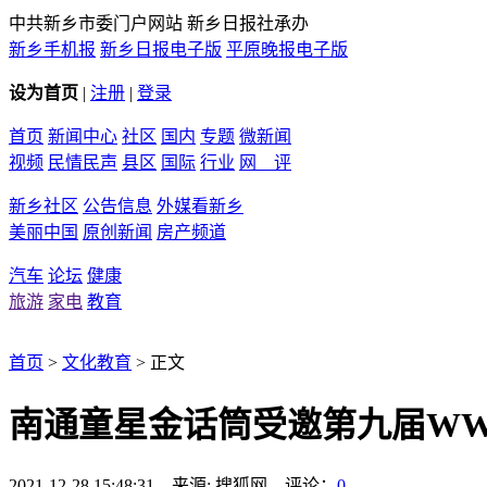
中共新乡市委门户网站 新乡日报社承办
新乡手机报
新乡日报电子版
平原晚报电子版
设为首页
|
注册
|
登录
首页
新闻中心
社区
国内
专题
微新闻
视频
民情民声
县区
国际
行业
网 评
新乡社区
公告信息
外媒看新乡
美丽中国
原创新闻
房产频道
汽车
论坛
健康
旅游
家电
教育
首页
>
文化教育
> 正文
南通童星金话筒受邀第九届WW
2021-12-28 15:48:31 来源: 搜狐网 评论：
0