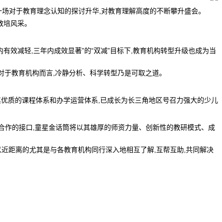
,是一场对于教育理念认知的探讨升华,对教育理解高度的不断攀升盛会。
教培风采。
有效减轻,三年内成效显著”的“双减”目标下,教育机构转型升级也成为当
对于教育机构而言,冷静分析、科学转型乃是可取之道。
借其优质的课程体系和办学运营体系,已成长为长三角地区号召力强大的少儿
合作的接口,童星金话筒将以其雄厚的师资力量、创新性的教研模式、成
可以近距离的尤其是与各教育机构同行深入地相互了解,互帮互助,共同解决