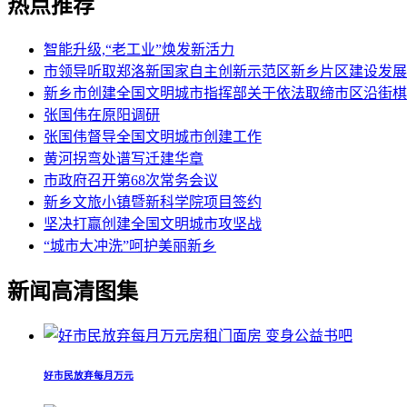
热点推荐
智能升级,“老工业”焕发新活力
市领导听取郑洛新国家自主创新示范区新乡片区建设发展规.
新乡市创建全国文明城市指挥部关于依法取缔市区沿街棋牌.
张国伟在原阳调研
张国伟督导全国文明城市创建工作
黄河拐弯处谱写迁建华章
市政府召开第68次常务会议
新乡文旅小镇暨新科学院项目签约
坚决打赢创建全国文明城市攻坚战
“城市大冲洗”呵护美丽新乡
新闻高清图集
好市民放弃每月万元