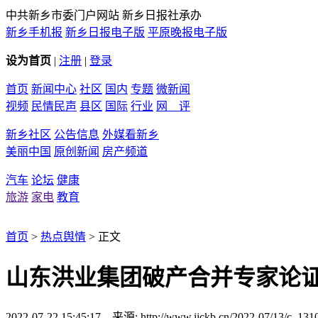
中共新乡市委门户网站 新乡日报社承办
新乡手机报
新乡日报电子版
平原晚报电子版
设为首页
|
注册
|
登录
首页
新闻中心
社区
国内
专题
微新闻
视频
民情民声
县区
国际
行业
网 评
新乡社区
公告信息
外媒看新乡
美丽中国
原创新闻
房产频道
汽车
论坛
健康
旅游
家电
教育
首页
>
热点舆情
> 正文
山东洪业集团破产合并专家论
2022-07-22 15:45:17 来源: http://www.jjckb.cn/2022-07/13/c