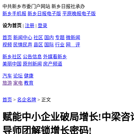
中共新乡市委门户网站 新乡日报社承办
新乡手机报
新乡日报电子版
平原晚报电子版
设为首页
|
注册
|
登录
首页
新闻中心
社区
国内
专题
微新闻
视频
民情民声
县区
国际
行业
网 评
新乡社区
公告信息
外媒看新乡
美丽中国
原创新闻
房产频道
汽车
论坛
健康
旅游
家电
教育
首页
>
名企名牌
> 正文
赋能中小企业破局增长!中梁咨
导师团解锁增长密码!