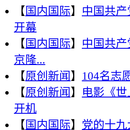
【
国内国际
】
中国共产
开幕
【
国内国际
】
中国共产
京隆...
【
原创新闻
】
104名
【
原创新闻
】
电影《世
开机
【
国内国际
】
党的十九